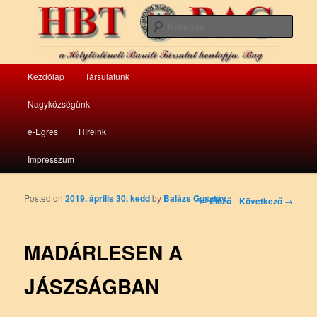
a bagi Helytörténeti Baráti Társulat honlapja
Kere
HBT Bag
Fő menü
Kezdőlap
Társulatunk
Tovább az elsődleges tartalomra
Tovább a másodlagos tartalomra
Nagyközségünk
e-Egres
Híreink
Impresszum
Posted on
2019. április 30. kedd
by
Balázs Gusztáv
Bejegyzés navigáció
←
Előző
Következő
→
MADÁRLESEN A
JÁSZSÁGBAN