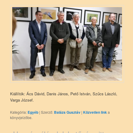
Kiállítók: Ács Dávid, Danis János, Pető István, Szűcs László,
Varga József.
Kategória:
Egyéb
| Szerző:
Balázs Gusztáv
|
Közvetlen link
a
könyvjelzőbe.