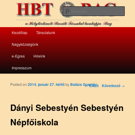
a bagi Helytörténeti Baráti Társulat honlapja
Kere
HBT Bag
Fő menü
Kezdőlap
Társulatunk
Tovább az elsődleges tartalomra
Tovább a másodlagos tartalomra
Nagyközségünk
e-Egres
Híreink
Impresszum
Posted on
2014. január 27. hétfő
by
Balázs Gusztáv
Bejegyzés navigáció
←
Előző
Következő
→
Dányi Sebestyén Sebestyén
Népfőiskola