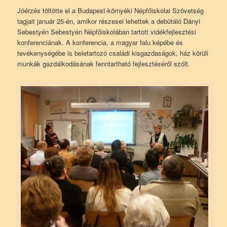
Jóérzés töltötte el a Budapest-környéki Népfőiskolai Szövetség
tagjait január 25-én, amikor részesei lehettek a debütáló Dányi
Sebestyén Sebestyén Népfőiskolában tartott vidékfejlesztési
konferenciának. A konferencia, a magyar falu képébe és
tevékenységébe is beletartozó családi kisgazdaságok, ház körüli
munkák gazdálkodásának fenntartható fejlesztéséről szólt.